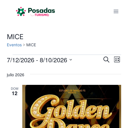
Saltar
al
contenido
MICE
Eventos
MICE
7/12/2026
 - 
8/10/2026
Eventos
Na
Naveg
Buscar
Lista
Selecciona
de
de
julio 2026
la
vis
fecha.
búsqu
DOM
de
12
y
Eve
vistas
de