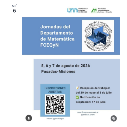
MIÉ
5