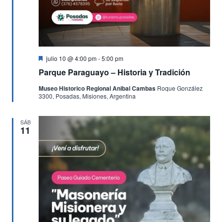
Destacado
julio 10 @ 4:00 pm
-
5:00 pm
Parque Paraguayo – Historia y Tradición
Museo Historico Regional Anibal Cambas
Roque González
3300, Posadas, Misiones, Argentina
SÁB
11