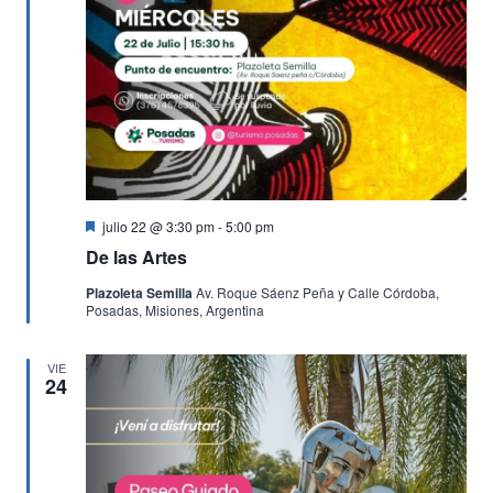
Destacado
julio 22 @ 3:30 pm
-
5:00 pm
De las Artes
Plazoleta Semilla
Av. Roque Sáenz Peña y Calle Córdoba,
Posadas, Misiones, Argentina
VIE
24