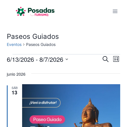
Saltar
al
contenido
Paseos Guiados
Eventos
Paseos Guiados
6/13/2026
 - 
8/7/2026
Eventos
Na
Naveg
Buscar
Lista
Selecciona
de
de
junio 2026
la
vis
fecha.
búsqu
SÁB
de
13
y
Eve
vistas
de