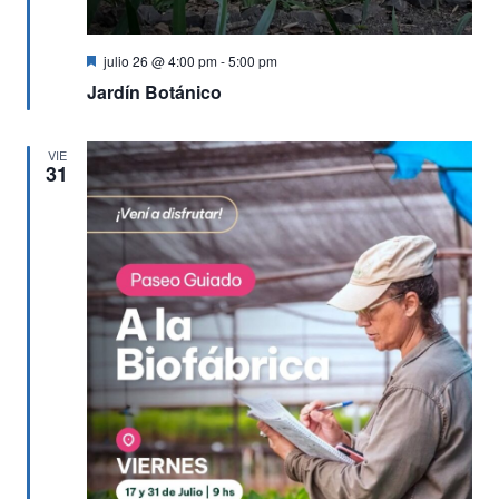
Destacado
julio 26 @ 4:00 pm
-
5:00 pm
Jardín Botánico
VIE
31