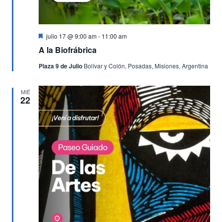
Destacado
julio 17 @ 9:00 am
-
11:00 am
A la Biofrábrica
Plaza 9 de Julio
Bolívar y Colón, Posadas, Misiones, Argentina
MIÉ
22