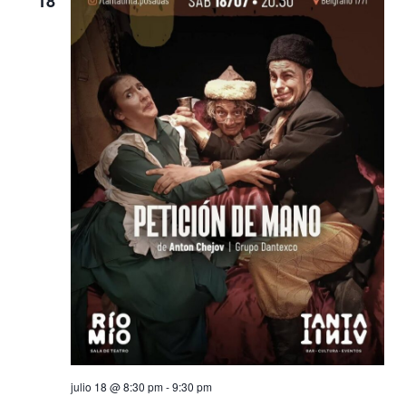
18
julio 18 @ 8:30 pm
-
9:30 pm