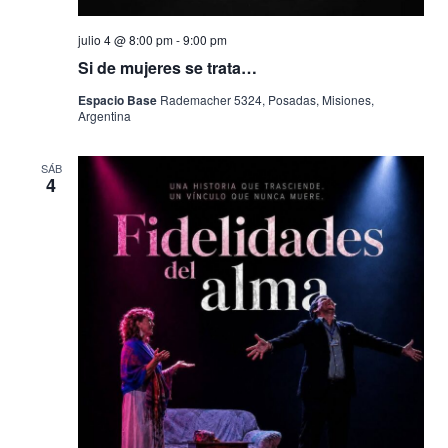
julio 4 @ 8:00 pm
-
9:00 pm
Si de mujeres se trata…
Espacio Base
Rademacher 5324, Posadas, Misiones,
Argentina
SÁB
4