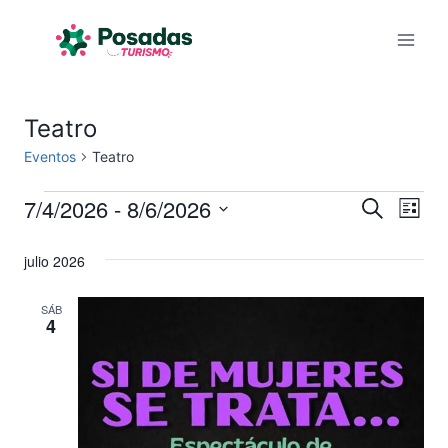
Saltar
al
contenido
Teatro
Eventos
Teatro
7/4/2026
 - 
8/6/2026
Eventos
Na
Naveg
Buscar
Lista
Selecciona
de
de
julio 2026
la
vis
fecha.
búsqu
SÁB
de
4
y
Eve
vistas
de