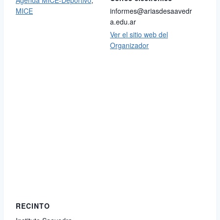
Agenda MICE-Deportivo
,
MICE
informes@ariasdesaavedr
a.edu.ar
Ver el sitio web del
Organizador
RECINTO