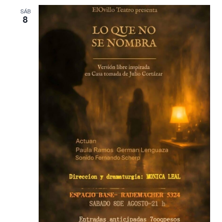
SÁB
8