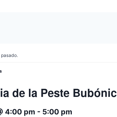
 pasado.
s
ria de la Peste Bubóni
 @ 4:00 pm
-
5:00 pm