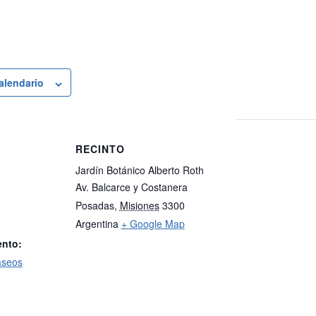
calendario
RECINTO
Jardín Botánico Alberto Roth
Av. Balcarce y Costanera
Posadas
,
Misiones
3300
Argentina
+ Google Map
ento:
aseos