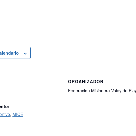
calendario
ORGANIZADOR
Federacion Misionera Voley de Pla
ento:
rtivo
,
MICE