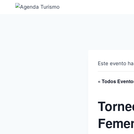
Saltar
al
contenido
Este evento ha
« Todos Evento
Torne
Feme