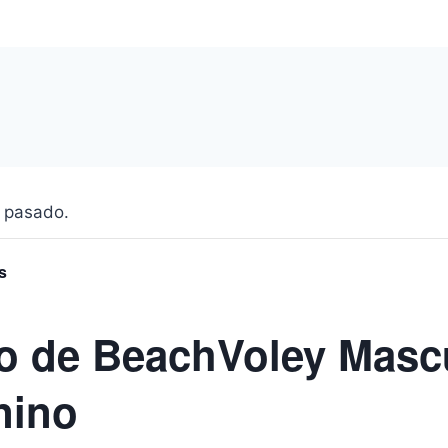
 pasado.
s
o de BeachVoley Mascu
nino