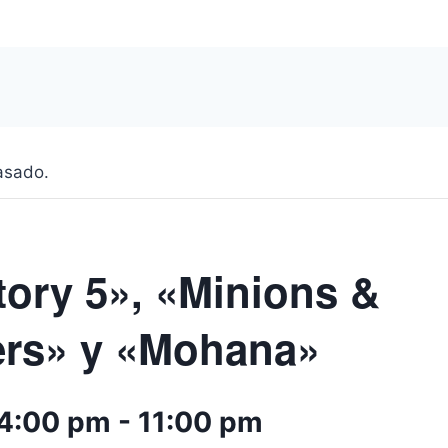
asado.
tory 5», «Minions &
rs» y «Mohana»
 4:00 pm
-
11:00 pm