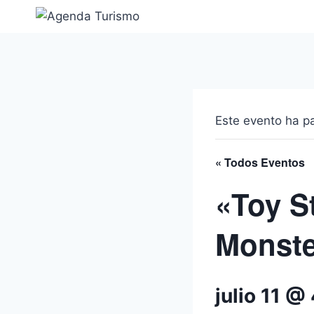
Saltar
al
contenido
Este evento ha p
« Todos Eventos
«Toy S
Monste
julio 11 @