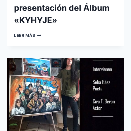
presentación del Álbum
«KYHYJE»
LOBO
LEER MÁS
DEL
HOMBRE,
PRESENTACIÓN
DEL
ÁLBUM
«KYHYJE»