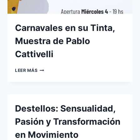
Carnavales en su Tinta,
Muestra de Pablo
Cattivelli
CARNAVALES
LEER MÁS
EN
SU
TINTA,
MUESTRA
DE
Destellos: Sensualidad,
PABLO
CATTIVELLI
Pasión y Transformación
en Movimiento