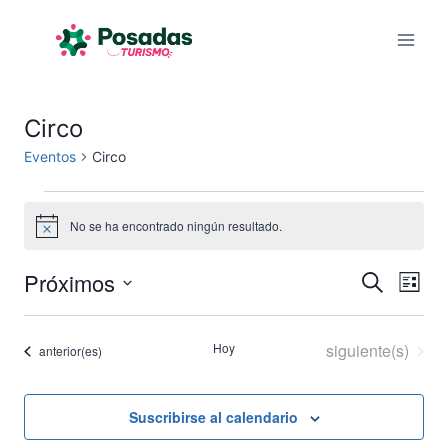
Saltar
al
contenido
Circo
Eventos
Circo
Eventos
No se ha encontrado ningún resultado.
Aviso
Próximos
Na
Naveg
Buscar
Lista
Selecciona
de
de
la
Eventos
Hoy
siguiente(s)
Eventos
anterior(es)
vis
fecha.
búsqu
de
y
Suscribirse al calendario
Eve