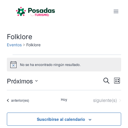
Saltar
al
contenido
Folklore
Eventos
Folklore
Eventos
No se ha encontrado ningún resultado.
Aviso
Próximos
Na
Naveg
Buscar
Lista
Selecciona
de
de
la
Eventos
Hoy
siguiente(s)
Eventos
anterior(es)
vis
fecha.
búsqu
de
y
Suscribirse al calendario
Eve