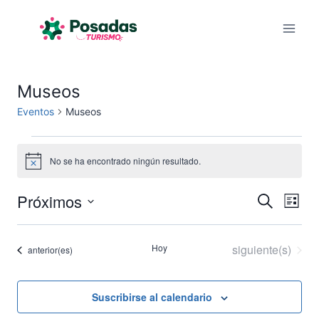
Saltar
al
contenido
Museos
Eventos
Museos
Eventos
No se ha encontrado ningún resultado.
Aviso
Próximos
Na
Naveg
Buscar
Lista
Selecciona
de
de
la
Eventos
Hoy
siguiente(s)
Eventos
anterior(es)
vis
fecha.
búsqu
de
y
Suscribirse al calendario
Eve