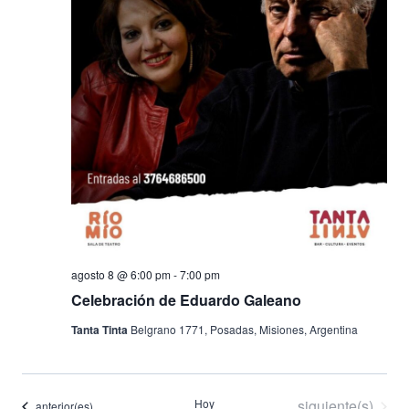
Evento
agosto 8 @ 6:00 pm
-
7:00 pm
Celebración de Eduardo Galeano
Tanta Tinta
Belgrano 1771, Posadas, Misiones, Argentina
Eventos
Hoy
siguiente(s)
Eventos
anterior(es)