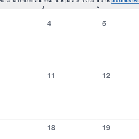
No se han encontrado resultados para esta vista. Ir a los
próximos ev
Aviso
COLES
J
JUEVES
V
VIERNES
0
0
4
5
entos,
eventos,
eventos,
0
0
0
11
12
entos,
eventos,
eventos,
0
0
7
18
19
entos,
eventos,
eventos,