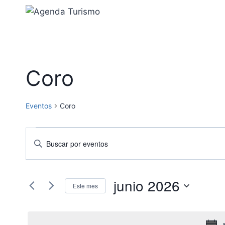
Saltar
al
contenido
Coro
Eventos
Coro
Eventos
Navegación
Introduce
la
de
palabra
búsqueda
junio 2026
clave.
Este mes
Busca
y
Selecciona
Eventos
la
vistas
para