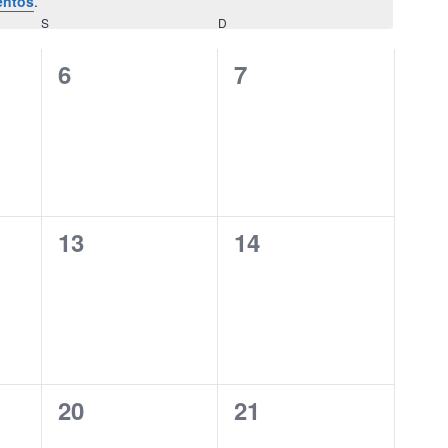
entos
.
S
SÁBADO
D
DOMINGO
0
0
6
7
eventos,
eventos,
0
0
13
14
eventos,
eventos,
0
0
20
21
eventos,
eventos,